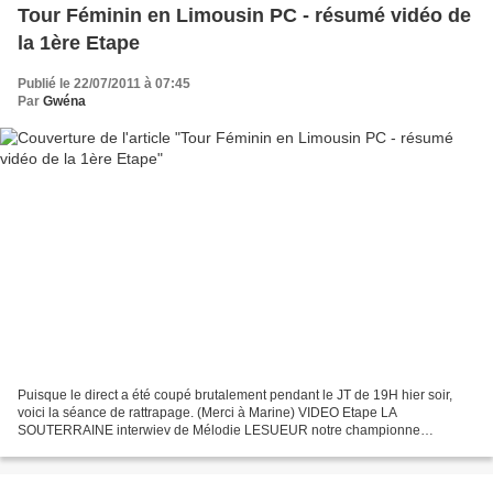
Tour Féminin en Limousin PC - résumé vidéo de
la 1ère Etape
Publié le 22/07/2011 à 07:45
Par
Gwéna
Puisque le direct a été coupé brutalement pendant le JT de 19H hier soir,
voici la séance de rattrapage. (Merci à Marine) VIDEO Etape LA
SOUTERRAINE interwiev de Mélodie LESUEUR notre championne
d'Europe du CLM qui visera la victoire. Notre meilleur Espoir...