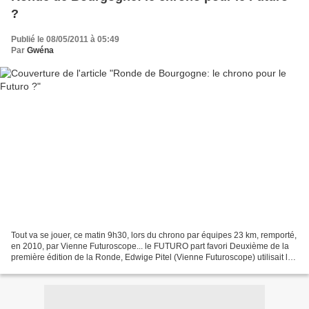
?
Publié le 08/05/2011 à 05:49
Par
Gwéna
Tout va se jouer, ce matin 9h30, lors du chrono par équipes 23 km, remporté,
en 2010, par Vienne Futuroscope... le FUTURO part favori Deuxième de la
première édition de la Ronde, Edwige Pitel (Vienne Futuroscope) utilisait les
pourcentages de Nogent-lès-Montbard...