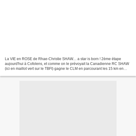
La VIE en ROSE de Rhae-Christie SHAW.... a star is born ! 2ème étape
aujourd'hui à Cofolens, et comme on le prévoyait la Canadienne RC SHAW
(ici en maillot vert sur le TBFI) gagne le CLM en parcourant les 15 km en
21'10 sec. Cette fois-ci ce n'est pas...