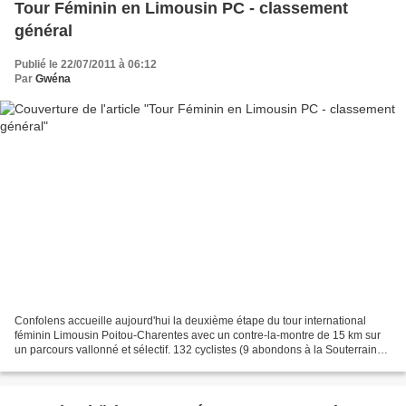
Tour Féminin en Limousin PC - classement
général
Publié le 22/07/2011 à 06:12
Par
Gwéna
Confolens accueille aujourd'hui la deuxième étape du tour international
féminin Limousin Poitou-Charentes avec un contre-la-montre de 15 km sur
un parcours vallonné et sélectif. 132 cyclistes (9 abondons à la Souterraine)
sont attendues au quai du Goire....