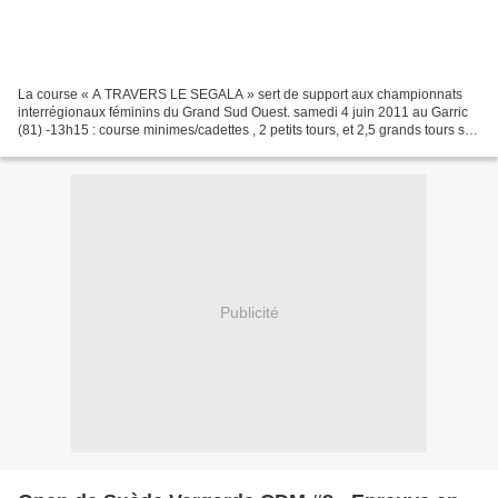
La course « A TRAVERS LE SEGALA » sert de support aux championnats
interrégionaux féminins du Grand Sud Ouest. samedi 4 juin 2011 au Garric
(81) -13h15 : course minimes/cadettes , 2 petits tours, et 2,5 grands tours soit
38 Km -15h30 : course juniors/espoirs/séniors,...
Publicité