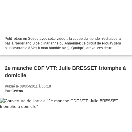
Petit retour en Suède avec cette vidéo... la coupe du monde n'échappera
pas à Nederland Bloeit, Marianne ou Annemiek (le circuit de Plouay sera
plus favorable à Vos à mon humble avis). Quoiqu'il arrive, ces deux
Hollandaises auront marqué la CDM 2011...
2e manche CDF VTT: Julie BRESSET triomphe à
domicile
Publié le 08/05/2011 à 05:18
Par
Gwéna