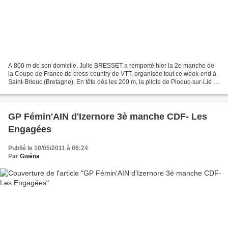
A 800 m de son domicile, Julie BRESSET a remporté hier la 2e manche de
la Coupe de France de cross-country de VTT, organisée tout ce week-end à
Saint-Brieuc (Bretagne). En tête dès les 200 m, la pilote de Ploeuc-sur-Lié a
dominé la course de bout en bout....
GP Fémin'AIN d'Izernore 3è manche CDF- Les
Engagées
Publié le 10/05/2011 à 06:24
Par
Gwéna