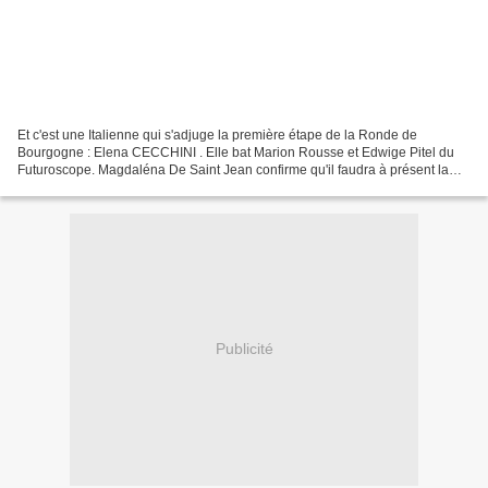
Et c'est une Italienne qui s'adjuge la première étape de la Ronde de
Bourgogne : Elena CECCHINI . Elle bat Marion Rousse et Edwige Pitel du
Futuroscope. Magdaléna De Saint Jean confirme qu'il faudra à présent la
compter dans les toutes meilleures puisqu'elle...
Publicité