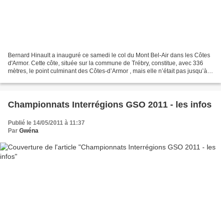
Bernard Hinault a inauguré ce samedi le col du Mont Bel-Air dans les Côtes
d'Armor. Cette côte, située sur la commune de Trébry, constitue, avec 336
mètres, le point culminant des Côtes-d’Armor , mais elle n’était pas jusqu’à
présent répertoriée. Avant...
Championnats Interrégions GSO 2011 - les infos
Publié le 14/05/2011 à 11:37
Par
Gwéna