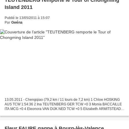
TEUTENBERG remporte le Tour of Chongming
Island 2011
Publié le 13/05/2011 à 15:07
Par
Gwéna
13.05.2011 - Chengqiao (79,2 km / 11 tours de 7,2 km) 1 Chloe HOSKING
AUS TCW 1:54:36 2 Ina TEUTENBERG GER TCW +0 3 Monia BACCAILLE
ITA MCG +0 4 Eleonora VAN DIJK NED TCW +0 5 Elizabeth ARMITSTEAD
GBR CWT +0 6 Giorgia BRONZINI ITA ITA +0 7 Rasa LELEIVYTE...
Fleur FAURE gagne à Bourg-lès-Valence