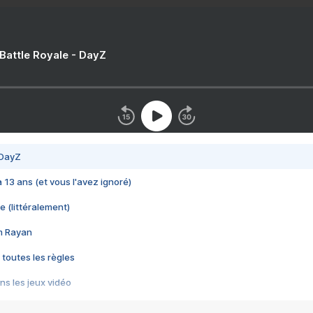
 Battle Royale - DayZ
 DayZ
 a 13 ans (et vous l'avez ignoré)
e (littéralement)
im Rayan
 toutes les règles
s les jeux vidéo
us choquant de Rockstar ? - Le scandale BULLY