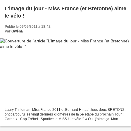
L'image du jour - Miss France (et Bretonne) aime
le vélo !
Publié le 06/05/2011 à 18:42
Par
Gwéna
Laury Thilleman, Miss France 2011 et Bernard Hinault tous deux BRETONS,
ont parcouru les vingt derniers kilomètres de la 5e étape du prochain Tour :
Carhaix - Cap Fréhel . Sportive la MISS ! Le vélo ? « Oui, j'aime ça. Mon
papa est d'ailleurs un adepte...