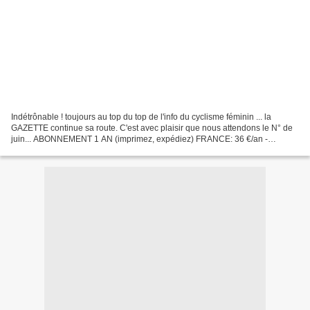
Indétrônable ! toujours au top du top de l'info du cyclisme féminin ... la
GAZETTE continue sa route. C'est avec plaisir que nous attendons le N° de
juin... ABONNEMENT 1 AN (imprimez, expédiez) FRANCE: 36 €/an -
ETRANGER: 45 €/an Renseignements: n'hésitez...