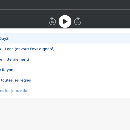
 DayZ
 a 13 ans (et vous l'avez ignoré)
e (littéralement)
im Rayan
 toutes les règles
s les jeux vidéo
us choquant de Rockstar ? - Le scandale BULLY
e plus moche de Steam
du RÊVE tourne au CAUCHEMAR