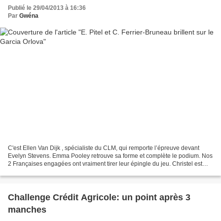
Publié le 29/04/2013 à 16:36
Par
Gwéna
C'est Ellen Van Dijk , spécialiste du CLM, qui remporte l’épreuve devant
Evelyn Stevens. Emma Pooley retrouve sa forme et complète le podium. Nos
2 Françaises engagées ont vraiment tirer leur épingle du jeu. Christel est
passée même tout près de la victoire...
Challenge Crédit Agricole: un point après 3
manches