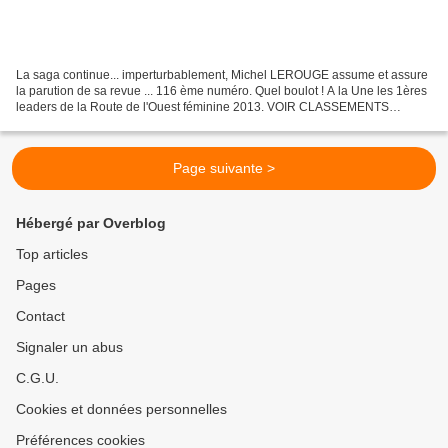
La saga continue... imperturbablement, Michel LEROUGE assume et assure
la parution de sa revue ... 116 ème numéro. Quel boulot ! A la Une les 1ères
leaders de la Route de l'Ouest féminine 2013. VOIR CLASSEMENTS
GENERAUX donc bientôt de la bonne lecture......
Page suivante >
Hébergé par Overblog
Top articles
Pages
Contact
Signaler un abus
C.G.U.
Cookies et données personnelles
Préférences cookies