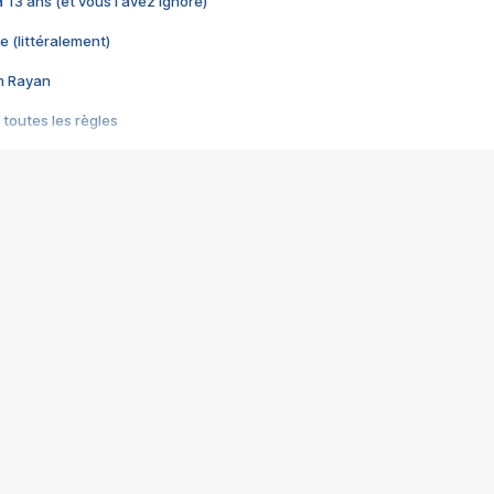
 a 13 ans (et vous l'avez ignoré)
e (littéralement)
im Rayan
 toutes les règles
s les jeux vidéo
us choquant de Rockstar ? - Le scandale BULLY
e plus moche de Steam
du RÊVE tourne au CAUCHEMAR
pendant 8 heures
it… à tort
umiliés par un jeu vidéo
ire - Final Fantasy 8
ti un empire - Age of Empires