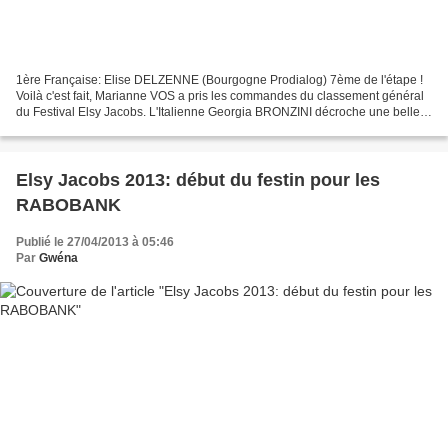
1ère Française: Elise DELZENNE (Bourgogne Prodialog) 7ème de l'étape !
Voilà c'est fait, Marianne VOS a pris les commandes du classement général
du Festival Elsy Jacobs. L'Italienne Georgia BRONZINI décroche une belle
victoire dans cette 1ère étape. 2ème...
Elsy Jacobs 2013: début du festin pour les
RABOBANK
Publié le 27/04/2013 à 05:46
Par
Gwéna