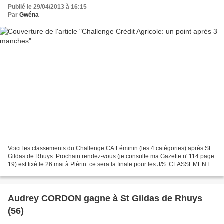
Publié le 29/04/2013 à 16:15
Par
Gwéna
Voici les classements du Challenge CA Féminin (les 4 catégories) après St
Gildas de Rhuys. Prochain rendez-vous (je consulte ma Gazette n°114 page
19) est fixé le 26 mai à Plérin. ce sera la finale pour les J/S. CLASSEMENTS
DES 4 CATEGORIES Les leaders:...
Audrey CORDON gagne à St Gildas de Rhuys
(56)