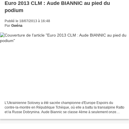
Euro 2013 CLM : Aude BIANNIC au pied du
podium
Publié le 18/07/2013 à 16:48
Par
Gwéna
L'Ukrainienne Solovey a été sacrée championne d'Europe Espoirs du
contre-la-montre en République Tchèque, où elle a battu la transalpine Ratto
et la Russe Dobrynina. Aude Biannic se classe 4ème à seulement onze
secondes du podium. Vous imaginez sa déception...