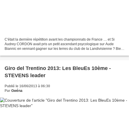
C'était la dernière répétition avant les championnats de France .... et Si
Audrey CORDON avait pris un petit ascendant psycologique sur Aude
Biannic en vennant gagner sur les terres du club de la Landivisienne ? Bien
malin qui peut savoir ?.... la revanche...
Giro del Trentino 2013: Les BleuEs 10ème -
STEVENS leader
Publié le 16/06/2013 à 06:30
Par
Gwéna