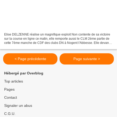
Elise DELZENNE réalise un magnifique exploit Non contente de sa victoire
sur la course en ligne ce matin, elle remporte aussi le CLM 2ème partie de
cette 7ème manche de CDF des clubs DN à Nogent l'Abbesse. Elle devance
la vainqueur sortante Aude BIANNIC...
< Page précédente
Page suivante >
Hébergé par Overblog
Top articles
Pages
Contact
Signaler un abus
C.G.U.