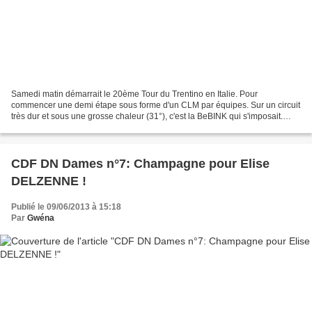
Samedi matin démarrait le 20ème Tour du Trentino en Italie. Pour
commencer une demi étape sous forme d'un CLM par équipes. Sur un circuit
très dur et sous une grosse chaleur (31°), c'est la BeBINK qui s'imposait.
L'équipe de France s'en sortait bien en...
CDF DN Dames n°7: Champagne pour Elise
DELZENNE !
Publié le 09/06/2013 à 15:18
Par
Gwéna