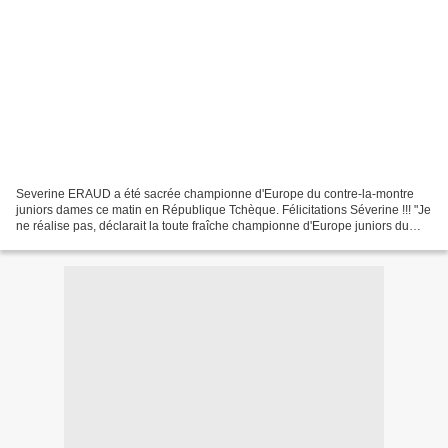
Severine ERAUD a été sacrée championne d'Europe du contre-la-montre
juniors dames ce matin en République Tchèque. Félicitations Séverine !!! "Je
ne réalise pas, déclarait la toute fraîche championne d'Europe juniors du
chrono, le podium, la médaille d'or,...