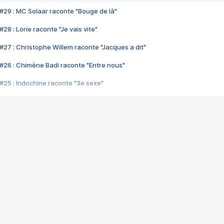
#29 : MC Solaar raconte "Bouge de là"
28 : Lorie raconte "Je vais vite"
#27 : Christophe Willem raconte "Jacques a dit"
#26 : Chimène Badi raconte "Entre nous"
#25 : Indochine raconte "3e sexe"
#24 : Zaho raconte "C'est chelou"
#23 : Patrick Bruel raconte "Au café des délices"
#22 : Kyo raconte "Le chemin"
#21 : Nolwenn Leroy raconte "Cassé"
#20 : Patrick Hernandez raconte "Born to be alive"
#19 : Lorie raconte "Près de moi"
#18 : Michael Jones raconte "A nos actes manqués" (avec Jean-Jacque