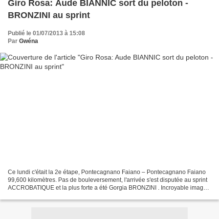
Giro Rosa: Aude BIANNIC sort du peloton -
BRONZINI au sprint
Publié le 01/07/2013 à 15:08
Par
Gwéna
Ce lundi c'était la 2e étape, Pontecagnano Faiano – Pontecagnano Faiano
99,600 kilomètres. Pas de bouleversement, l'arrivée s'est disputée au sprint
ACCROBATIQUE et la plus forte a été Gorgia BRONZINI . Incroyable image,
la chute est évitée ! un MIRACLE...