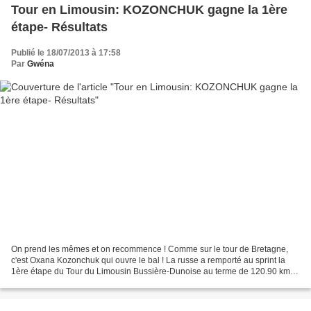
Tour en Limousin: KOZONCHUK gagne la 1ère
étape- Résultats
Publié le 18/07/2013 à 17:58
Par
Gwéna
On prend les mêmes et on recommence ! Comme sur le tour de Bretagne,
c'est Oxana Kozonchuk qui ouvre le bal ! La russe a remporté au sprint la
1ère étape du Tour du Limousin Bussière-Dunoise au terme de 120.90 km.
Elle devance Svetlana Stolbova et Katarzyna...