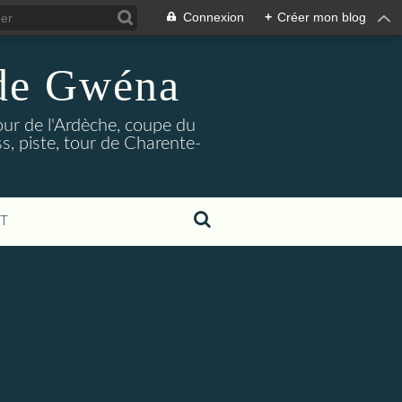
Connexion
+
Créer mon blog
 de Gwéna
our de l'Ardèche, coupe du
, piste, tour de Charente-
T