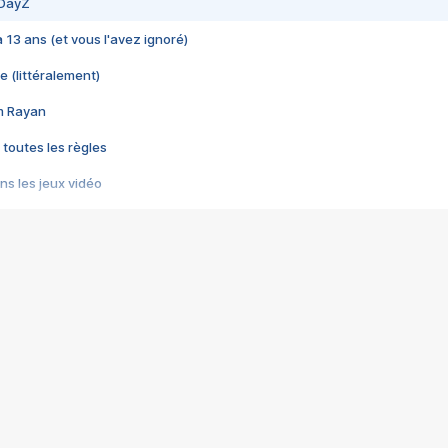
 DayZ
 a 13 ans (et vous l'avez ignoré)
e (littéralement)
im Rayan
 toutes les règles
s les jeux vidéo
us choquant de Rockstar ? - Le scandale BULLY
e plus moche de Steam
du RÊVE tourne au CAUCHEMAR
pendant 8 heures
it… à tort
umiliés par un jeu vidéo
ire - Final Fantasy 8