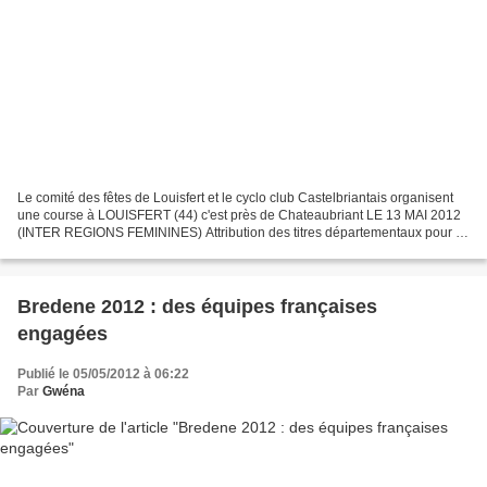
Le comité des fêtes de Louisfert et le cyclo club Castelbriantais organisent
une course à LOUISFERT (44) c'est près de Chateaubriant LE 13 MAI 2012
(INTER REGIONS FEMININES) Attribution des titres départementaux pour la
Vendée et la Loire Atlantique JUNIORS...
Bredene 2012 : des équipes françaises
engagées
Publié le 05/05/2012 à 06:22
Par
Gwéna