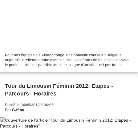
Pour nos équipes bleu-blanc-rouge, une nouvelle course en Belgique
aujourd'hui retiendra notre attention. Nous espérons de belles places voire
le podium... tout est possible tant que la ligne d'arrivée n'est pas franchie !
Départ à 14H pour 110 km LISTE...
Tour du Limousin Féminin 2012: Etapes -
Parcours - Horaires
Publié le 04/05/2012 à 06:05
Par
Gwéna