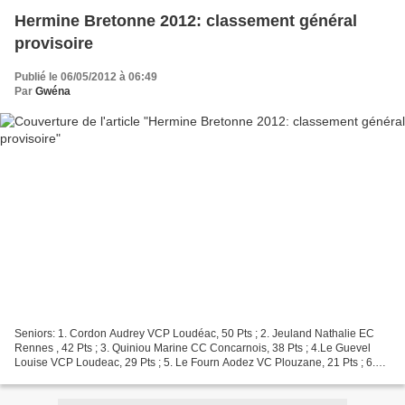
Hermine Bretonne 2012: classement général
provisoire
Publié le 06/05/2012 à 06:49
Par
Gwéna
Seniors: 1. Cordon Audrey VCP Loudéac, 50 Pts ; 2. Jeuland Nathalie EC
Rennes , 42 Pts ; 3. Quiniou Marine CC Concarnois, 38 Pts ; 4.Le Guevel
Louise VCP Loudeac, 29 Pts ; 5. Le Fourn Aodez VC Plouzane, 21 Pts ; 6.
Letue Jennifer VC P ontivy, 20 Pts ;7...