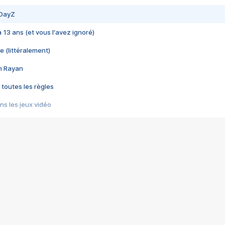
 DayZ
 a 13 ans (et vous l'avez ignoré)
e (littéralement)
im Rayan
 toutes les règles
s les jeux vidéo
us choquant de Rockstar ? - Le scandale BULLY
e plus moche de Steam
du RÊVE tourne au CAUCHEMAR
pendant 8 heures
it… à tort
umiliés par un jeu vidéo