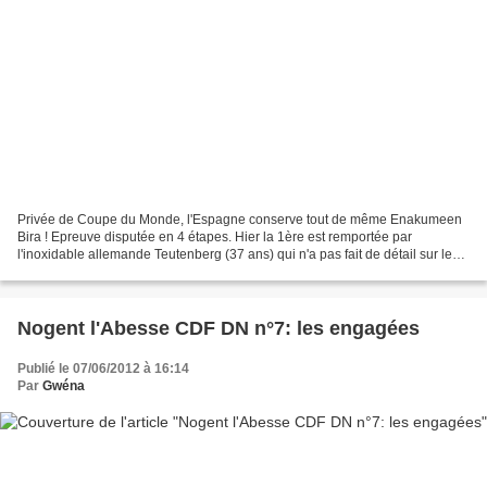
Privée de Coupe du Monde, l'Espagne conserve tout de même Enakumeen
Bira ! Epreuve disputée en 4 étapes. Hier la 1ère est remportée par
l'inoxidable allemande Teutenberg (37 ans) qui n'a pas fait de détail sur le
sprint massif dans lequel notre championne...
Nogent l'Abesse CDF DN n°7: les engagées
Publié le 07/06/2012 à 16:14
Par
Gwéna