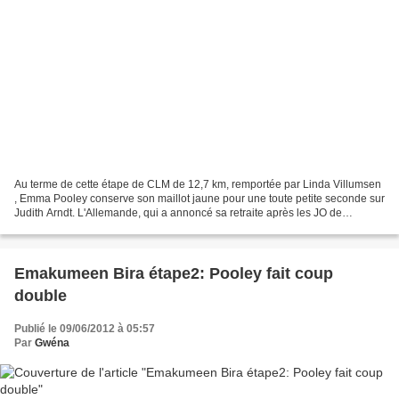
Au terme de cette étape de CLM de 12,7 km, remportée par Linda Villumsen
, Emma Pooley conserve son maillot jaune pour une toute petite seconde sur
Judith Arndt. L'Allemande, qui a annoncé sa retraite après les JO de
Londres, réussit une excellente seconde...
Emakumeen Bira étape2: Pooley fait coup
double
Publié le 09/06/2012 à 05:57
Par
Gwéna