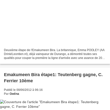
Deuxième étape de l'Emakumeen Bira. La britannique, Emma POOLEY (AA
Drink/Leontien.nl), déjà vainqueur de Durango, a démontré toutes ses
qualités pour couper la première la ligne d'arrivée avec une avance de 20
secondes sur les autres échappées. Elle...
Emakumeen Bira étape1: Teutenberg gagne, C.
Ferrier 10ème
Publié le 08/06/2012 à 06:16
Par
Gwéna