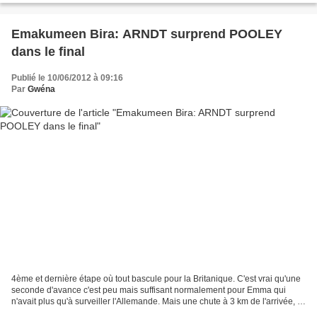
Emakumeen Bira: ARNDT surprend POOLEY
dans le final
Publié le 10/06/2012 à 09:16
Par
Gwéna
4ème et dernière étape où tout bascule pour la Britanique. C'est vrai qu'une
seconde d'avance c'est peu mais suffisant normalement pour Emma qui
n'avait plus qu'à surveiller l'Allemande. Mais une chute à 3 km de l'arrivée, la
pluie... ont changé la donne....