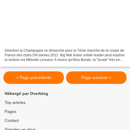
Direction la Champagne ce dimanche pour la 7ème manche de la coupe de
France des clubs DN dames 2012. Big Mat Auber solide leader peut espérer
la victoire via Mélodie Lesueur. A moins qu'Alna Burato, la "locale" très en
forme, ne s'empare ce cette épreuve...
< Page précédente
Page suivante >
Hébergé par Overblog
Top articles
Pages
Contact
Signaler un abus