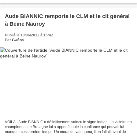
résultat" se réjouit Christophe Lebranchu....
Aude BIANNIC remporte le CLM et le clt général
à Beine Nauroy
Publié le 10/06/2012 à 15:42
Par
Gwéna
VOILA ! Aude BIANNIC a définitivement vaincu le signe indien. La victoire en
championnat de Bretagne lui a apporté toute la confiance qui pouvait lui
manquer ces derniers temps. Un moral de vainqueur, il en fallait avant de
prendre le départ du chrono...