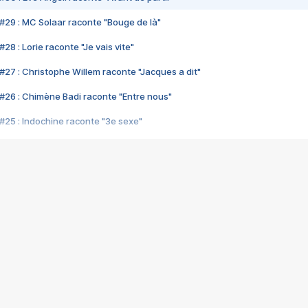
#29 : MC Solaar raconte "Bouge de là"
28 : Lorie raconte "Je vais vite"
#27 : Christophe Willem raconte "Jacques a dit"
#26 : Chimène Badi raconte "Entre nous"
#25 : Indochine raconte "3e sexe"
#24 : Zaho raconte "C'est chelou"
#23 : Patrick Bruel raconte "Au café des délices"
#22 : Kyo raconte "Le chemin"
#21 : Nolwenn Leroy raconte "Cassé"
#20 : Patrick Hernandez raconte "Born to be alive"
#19 : Lorie raconte "Près de moi"
#18 : Michael Jones raconte "A nos actes manqués" (avec Jean-Jacque