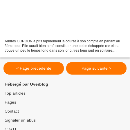
Audrey CORDON a pris rapidement la course à son compte en partant au
3ème tour. Elle aurait bien aimé constituer une petite échappée car elle a
trouvé un peu le temps long dans son long, très long raid en solitaire.
Environ 60 km de CLM mais devant SON...
< Page précédente
Page suivante >
Hébergé par Overblog
Top articles
Pages
Contact
Signaler un abus
C.G.U.