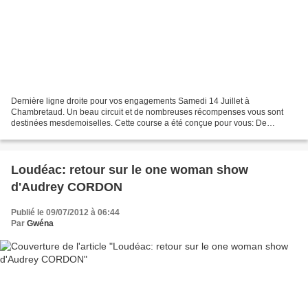
Dernière ligne droite pour vos engagements Samedi 14 Juillet à
Chambretaud. Un beau circuit et de nombreuses récompenses vous sont
destinées mesdemoiselles. Cette course a été conçue pour vous: De
pupilles filles à cadettes (2 épreuves 2 parcours: Benjamines...
Loudéac: retour sur le one woman show
d'Audrey CORDON
Publié le 09/07/2012 à 06:44
Par
Gwéna