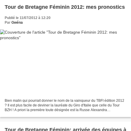
Tour de Bretagne Féminin 2012: mes pronostics
Publié le 11/07/2012 à 12:20
Par
Gwéna
Bien malin qui pourrait donner le nom de la vainqueur du TBFI édition 2012
? Il est plus facile de deviner la lauréate du Giro d'Italie que celle du Tour
BZH ! A priori la première toute désignée est la Russe Alexandra
Burchenkova , candidate à propre...
Tour de Bretagne Féminin: arrivée des équipes à