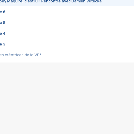
bey Maguire, c'est lui ! Rencontre avec Damien Witecka
e 6
e 5
e 4
e 3
s créatrices de la VF !
e 2
e 1
e Mektoub My Love arrive enfin ! Rencontre avec Shaïn Boumedine et Sal
i : après Toni en famille
elle réalise le bouleversant Dites lui que je l'aime
ais ! Rencontre autour de Vie privée de Rebecca Zlotowski
 de Marguerite, Grave... Rencontre avec Ella Rumpf