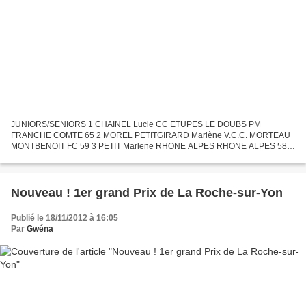
JUNIORS/SENIORS 1 CHAINEL Lucie CC ETUPES LE DOUBS PM
FRANCHE COMTE 65 2 MOREL PETITGIRARD Marlène V.C.C. MORTEAU
MONTBENOIT FC 59 3 PETIT Marlene RHONE ALPES RHONE ALPES 58 4
PERRY Laura J1 CC ETUPES LE DOUBS PM FRANCHE COMTE 52 5
COLIN Eva FRANCHE COMTE...
Nouveau ! 1er grand Prix de La Roche-sur-Yon
Publié le 18/11/2012 à 16:05
Par
Gwéna