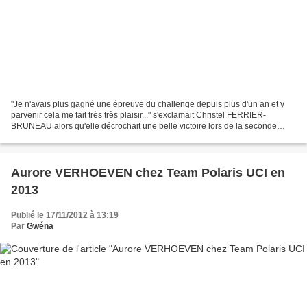
"Je n'avais plus gagné une épreuve du challenge depuis plus d'un an et y
parvenir cela me fait très très plaisir..." s'exclamait Christel FERRIER-
BRUNEAU alors qu'elle décrochait une belle victoire lors de la seconde
manche du challenge national à Besançon....
Aurore VERHOEVEN chez Team Polaris UCI en
2013
Publié le 17/11/2012 à 13:19
Par
Gwéna