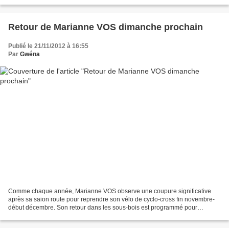
d'idée pour faire un cadeau original et...
Retour de Marianne VOS dimanche prochain
Publié le 21/11/2012 à 16:55
Par
Gwéna
Comme chaque année, Marianne VOS observe une coupure significative
après sa saion route pour reprendre son vélo de cyclo-cross fin novembre-
début décembre. Son retour dans les sous-bois est programmé pour
dimanche chez elle en Hollande, lors de la 5ème...