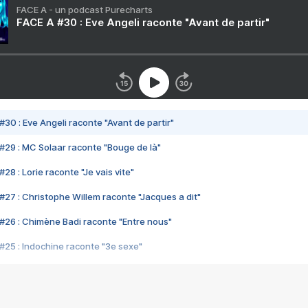
FACE A - un podcast Purecharts
FACE A #30 : Eve Angeli raconte "Avant de partir"
#30 : Eve Angeli raconte "Avant de partir"
#29 : MC Solaar raconte "Bouge de là"
28 : Lorie raconte "Je vais vite"
#27 : Christophe Willem raconte "Jacques a dit"
#26 : Chimène Badi raconte "Entre nous"
#25 : Indochine raconte "3e sexe"
#24 : Zaho raconte "C'est chelou"
#23 : Patrick Bruel raconte "Au café des délices"