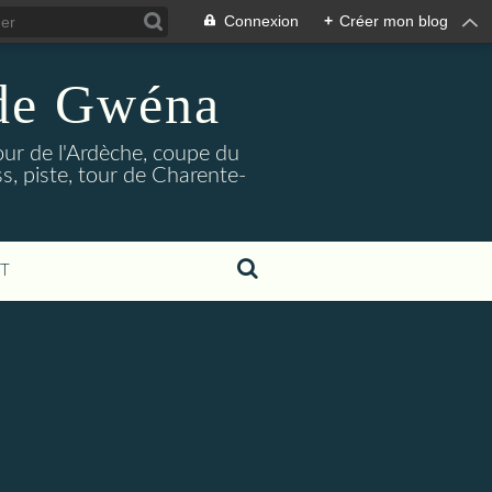
Connexion
+
Créer mon blog
 de Gwéna
our de l'Ardèche, coupe du
, piste, tour de Charente-
T