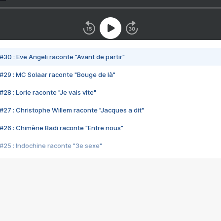
#30 : Eve Angeli raconte "Avant de partir"
#29 : MC Solaar raconte "Bouge de là"
28 : Lorie raconte "Je vais vite"
#27 : Christophe Willem raconte "Jacques a dit"
#26 : Chimène Badi raconte "Entre nous"
#25 : Indochine raconte "3e sexe"
#24 : Zaho raconte "C'est chelou"
#23 : Patrick Bruel raconte "Au café des délices"
#22 : Kyo raconte "Le chemin"
#21 : Nolwenn Leroy raconte "Cassé"