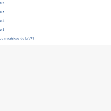
e 6
e 5
e 4
e 3
s créatrices de la VF !
e 2
e 1
e Mektoub My Love arrive enfin ! Rencontre avec Shaïn Boumedine et Sal
i : après Toni en famille
elle réalise le bouleversant Dites lui que je l'aime
ais ! Rencontre autour de Vie privée de Rebecca Zlotowski
 de Marguerite, Grave... Rencontre avec Ella Rumpf
 Les Rêveurs, un film intime sur la santé mentale