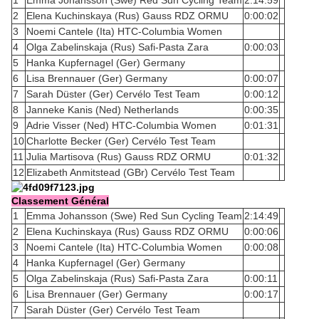
1
Emma Johansson (Swe) Red Sun Cycling Team
2:14:59
2
Elena Kuchinskaya (Rus) Gauss RDZ ORMU
0:00:02
3
Noemi Cantele (Ita) HTC-Columbia Women
4
Olga Zabelinskaja (Rus) Safi-Pasta Zara
0:00:03
5
Hanka Kupfernagel (Ger) Germany
6
Lisa Brennauer (Ger) Germany
0:00:07
7
Sarah Düster (Ger) Cervélo Test Team
0:00:12
8
Janneke Kanis (Ned) Netherlands
0:00:35
9
Adrie Visser (Ned) HTC-Columbia Women
0:01:31
10
Charlotte Becker (Ger) Cervélo Test Team
11
Julia Martisova (Rus) Gauss RDZ ORMU
0:01:32
12
Elizabeth Anmitstead (GBr) Cervélo Test Team
Classement Général
1
Emma Johansson (Swe) Red Sun Cycling Team
2:14:49
2
Elena Kuchinskaya (Rus) Gauss RDZ ORMU
0:00:06
3
Noemi Cantele (Ita) HTC-Columbia Women
0:00:08
4
Hanka Kupfernagel (Ger) Germany
5
Olga Zabelinskaja (Rus) Safi-Pasta Zara
0:00:11
6
Lisa Brennauer (Ger) Germany
0:00:17
7
Sarah Düster (Ger) Cervélo Test Team