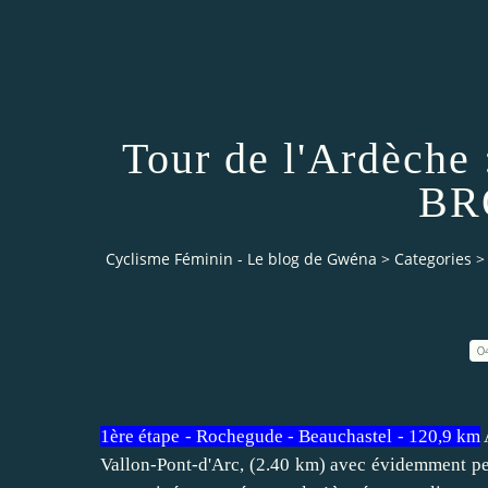
Tour de l'Ardèche 
BR
Cyclisme Féminin - Le blog de Gwéna
>
Categories
>
0
1ère étape - Rochegude - Beauchastel - 120,9 km
Vallon-Pont-d'Arc, (2.40 km) avec évidemment peu 