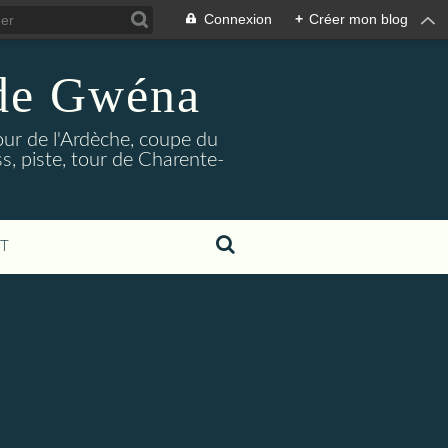
Connexion
+
Créer mon blog
 de Gwéna
our de l'Ardèche, coupe du
, piste, tour de Charente-
T