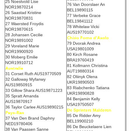
25 Noestvold Lise
76 Van Doorslaer An
NOR19870214
BEL19890115
26 Saastad Kristine
77 Verbeke Grace
NOR19870831
BEL19841112
27 Waersted Froydis
78 Whitelaw Vicki
NOR19870615
AUS19770102
28 Johansen Cecilie
Chirio Forno d’Asolo
NOR19891002
79 Dvorak Andrea
29 Voreland Marie
USA19801009
NOR19900920
80 Kirch Rosane
30 Moberg Emilie
BRA19760419
NOR19910712
81 Kollmann Christina
Australie
AUT19880314
31 Corset Ruth AUS19770509
82 Oliinyk Olena
32 Galloway Myfanwy
UKR19890503
AUS19850915
83 Riabchenko Tatiana
33 Gillow Shara AUS19871223
UKR19890828
35 Spratt Amanda
84 Benjamin Kelly
AUS19870917
USA19750507
36 Taylor Carlee AUS19890215
De Sprinters Malderen
Pays-Bas
85 De Ridder Amy
37 Van Den Brand Daphny
BEL19900210
NED19780406
86 De Beuckelaere Lien
38 Van Paassen Sanne