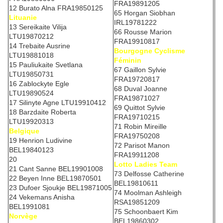
FRA19891205
12 Burato Alna FRA19850125
65 Horgan Siobhan
Lituanie
IRL19781222
13 Sereikaite Vilija
66 Rousse Marion
LTU19870212
FRA19910817
14 Trebaite Ausrine
Bourgogne Cyclisme
LTU19881018
Féminin
15 Pauliukaite Svetlana
67 Gaillon Sylvie
LTU19850731
FRA19720817
16 Zablockyte Egle
68 Duval Joanne
LTU19890524
FRA19871027
17 Silinyte Agne LTU19910412
69 Quittot Sylvie
18 Barzdaite Roberta
FRA19710215
LTU19920313
71 Robin Mireille
Belgique
FRA19750208
19 Henrion Ludivine
72 Parisot Manon
BEL19840123
FRA19911208
20
Lotto Ladies Team
21 Cant Sanne BEL19901008
73 Delfosse Catherine
22 Beyen Inne BEL19870501
BEL19810611
23 Dufoer Sjoukje BEL19871005
74 Moolman Ashleigh
24 Vekemans Anisha
RSA19851209
BEL1991081
75 Schoonbaert Kim
Norvège
BEL19860302