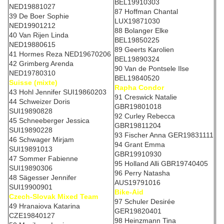
BEL19910303
NED19881027
87 Hoffman Chantal
39 De Boer Sophie
LUX19871030
NED19901212
88 Bolanger Elke
40 Van Rijen Linda
BEL19850225
NED19880615
89 Geerts Karolien
41 Hormes Reza NED19670206
BEL19890324
42 Grimberg Arenda
90 Van de Pontsele Ilse
NED19780310
BEL19840520
Suisse (mixte)
Rapha Condor
43 Hohl Jennifer SUI19860203
91 Creswick Natalie
44 Schweizer Doris
GBR19801018
SUI19890828
92 Curley Rebecca
45 Schneeberger Jessica
GBR19811204
SUI19890228
93 Fischer Anna GER19831111
46 Schwager Mirjam
94 Grant Emma
SUI19891013
GBR19910930
47 Sommer Fabienne
95 Holland Alli GBR19740405
SUI19890306
96 Perry Natasha
48 Sägesser Jennifer
AUS19791016
SUI19900901
Bike-Aid
Czech-Slovak Mixed Team
97 Schuler Desirée
49 Hranaiova Katarina
GER19820401
CZE19840127
98 Heinzmann Tina