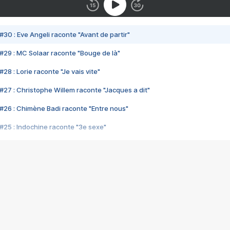
#30 : Eve Angeli raconte "Avant de partir"
#29 : MC Solaar raconte "Bouge de là"
28 : Lorie raconte "Je vais vite"
#27 : Christophe Willem raconte "Jacques a dit"
#26 : Chimène Badi raconte "Entre nous"
#25 : Indochine raconte "3e sexe"
#24 : Zaho raconte "C'est chelou"
#23 : Patrick Bruel raconte "Au café des délices"
#22 : Kyo raconte "Le chemin"
#21 : Nolwenn Leroy raconte "Cassé"
#20 : Patrick Hernandez raconte "Born to be alive"