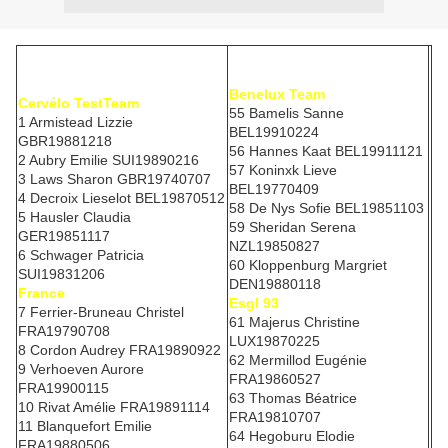
Benelux Team
Cervélo TestTeam
55 Bamelis Sanne
1 Armistead Lizzie
BEL19910224
GBR19881218
56 Hannes Kaat BEL19911121
2 Aubry Emilie SUI19890216
57 Koninxk Lieve
3 Laws Sharon GBR19740707
BEL19770409
4 Decroix Lieselot BEL19870512
58 De Nys Sofie BEL19851103
5 Hausler Claudia
59 Sheridan Serena
GER19851117
NZL19850827
6 Schwager Patricia
60 Kloppenburg Margriet
SUI19831206
DEN19880118
France
Esgl 93
7 Ferrier-Bruneau Christel
61 Majerus Christine
FRA19790708
LUX19870225
8 Cordon Audrey FRA19890922
62 Mermillod Eugénie
9 Verhoeven Aurore
FRA19860527
FRA19900115
63 Thomas Béatrice
10 Rivat Amélie FRA19891114
FRA19810707
11 Blanquefort Emilie
64 Hegoburu Elodie
FRA19880506