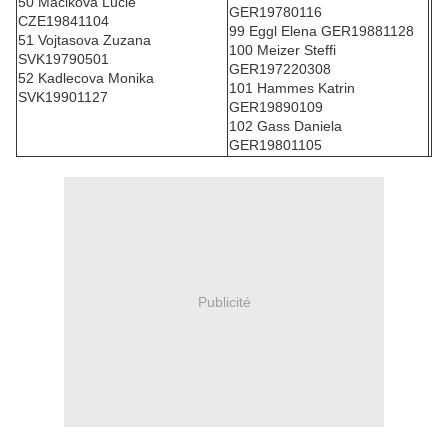
50 Macikova Lucie
GER19780116
CZE19841104
99 Eggl Elena GER19881128
51 Vojtasova Zuzana
100 Meizer Steffi
SVK19790501
GER197220308
52 Kadlecova Monika
101 Hammes Katrin
SVK19901127
GER19890109
102 Gass Daniela
GER19801105
Publicité