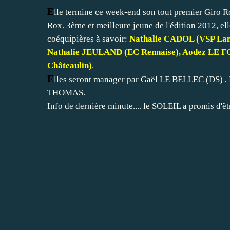
E
lle termine ce week-end son tout premier Giro Ro
Rox. 3ème et meilleure jeune de l'édition 2012, elle
coéquipières à savoir:
Nathalie CADOL (VSP Lamb
Nathalie JEULAND (EC Rennaise), Aodez LE FO
Châteaulin)
.
E
lles seront manager par Gaël LE BELLEC (DS
THOMAS.
Info de dernière minute.... le SOLEIL a promis d'ê