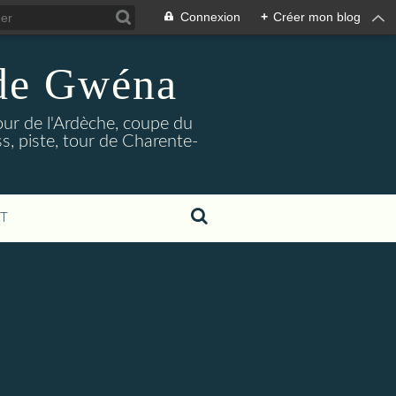
Connexion
+
Créer mon blog
 de Gwéna
our de l'Ardèche, coupe du
, piste, tour de Charente-
T