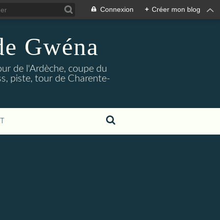
Connexion
+
Créer mon blog
 de Gwéna
our de l'Ardèche, coupe du
, piste, tour de Charente-
T