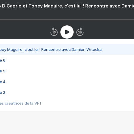
 DiCaprio et Tobey Maguire, c'est lui ! Rencontre avec Dam
bey Maguire, c'est lui ! Rencontre avec Damien Witecka
e 6
e 5
e 4
e 3
s créatrices de la VF !
e 2
e 1