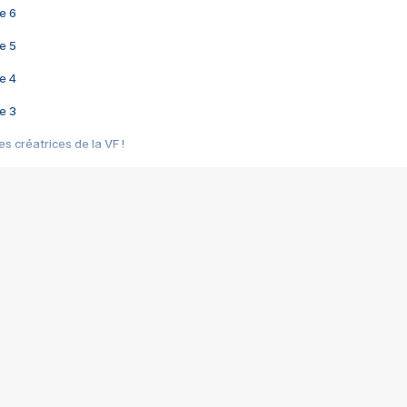
e 6
e 5
e 4
e 3
s créatrices de la VF !
e 2
e 1
e Mektoub My Love arrive enfin ! Rencontre avec Shaïn Boumedine et Sal
i : après Toni en famille
elle réalise le bouleversant Dites lui que je l'aime
ais ! Rencontre autour de Vie privée de Rebecca Zlotowski
 de Marguerite, Grave... Rencontre avec Ella Rumpf
 Les Rêveurs, un film intime sur la santé mentale