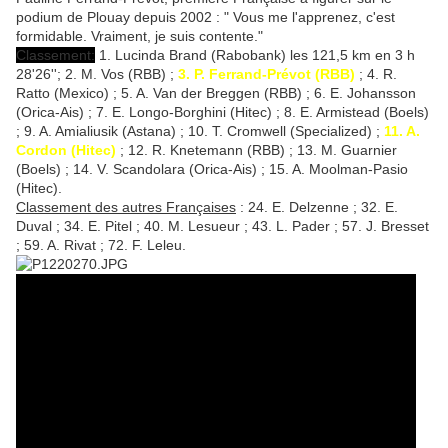
podium de Plouay depuis 2002 : " Vous me l'apprenez, c'est
formidable. Vraiment, je suis contente."
Classement:
1. Lucinda Brand (Rabobank) les 121,5 km en 3 h
28'26''; 2. M. Vos (RBB) ;
3. P. Ferrand-Prévot (RBB)
; 4. R.
Ratto (Mexico) ; 5. A. Van der Breggen (RBB) ; 6. E. Johansson
(Orica-Ais) ; 7. E. Longo-Borghini (Hitec) ; 8. E. Armistead (Boels)
; 9. A. Amialiusik (Astana) ; 10. T. Cromwell (Specialized) ;
11. A.
Cordon (Hitec)
; 12. R. Knetemann (RBB) ; 13. M. Guarnier
(Boels) ; 14. V. Scandolara (Orica-Ais) ; 15. A. Moolman-Pasio
(Hitec).
Classement des autres Françaises
: 24. E. Delzenne ; 32. E.
Duval ; 34. E. Pitel ; 40. M. Lesueur ; 43. L. Pader ; 57. J. Bresset
; 59. A. Rivat ; 72. F. Leleu.