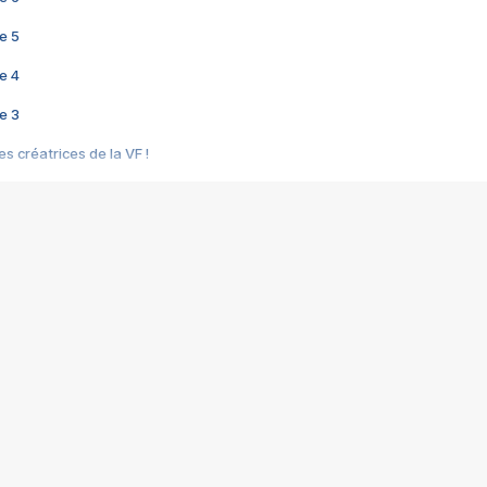
e 5
e 4
e 3
s créatrices de la VF !
e 2
e 1
e Mektoub My Love arrive enfin ! Rencontre avec Shaïn Boumedine et Sal
i : après Toni en famille
elle réalise le bouleversant Dites lui que je l'aime
ais ! Rencontre autour de Vie privée de Rebecca Zlotowski
 de Marguerite, Grave... Rencontre avec Ella Rumpf
 Les Rêveurs, un film intime sur la santé mentale