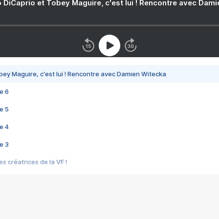
 DiCaprio et Tobey Maguire, c'est lui ! Rencontre avec Dam
bey Maguire, c'est lui ! Rencontre avec Damien Witecka
e 6
e 5
e 4
e 3
s créatrices de la VF !
e 2
e 1
e Mektoub My Love arrive enfin ! Rencontre avec Shaïn Boumedine et Sal