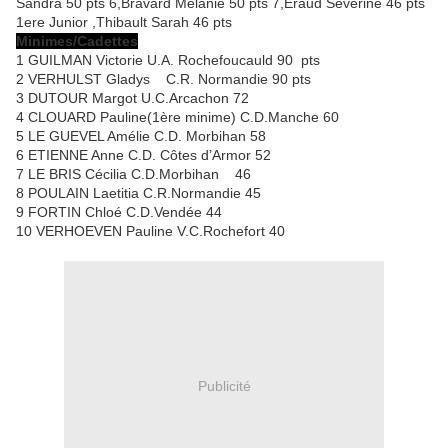
Sandra 50 pts 6,Bravard Mélanie 50 pts 7,Eraud Séverine 46 pts
1ere Junior ,Thibault Sarah 46 pts
Minimes/Cadettes
1 GUILMAN Victorie U.A. Rochefoucauld 90 pts
2 VERHULST Gladys C.R. Normandie 90 pts
3 DUTOUR Margot U.C.Arcachon 72
4 CLOUARD Pauline(1ère minime) C.D.Manche 60
5 LE GUEVEL Amélie C.D. Morbihan 58
6 ETIENNE Anne C.D. Côtes d’Armor 52
7 LE BRIS Cécilia C.D.Morbihan 46
8 POULAIN Laetitia C.R.Normandie 45
9 FORTIN Chloé C.D.Vendée 44
10 VERHOEVEN Pauline V.C.Rochefort 40
Publicité