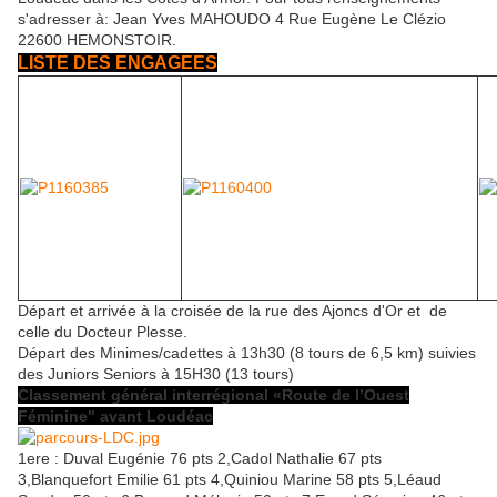
s'adresser à: Jean Yves MAHOUDO 4 Rue Eugène Le Clézio
22600 HEMONSTOIR.
LISTE DES ENGAGEES
Départ et arrivée à la croisée de la rue des Ajoncs d'Or et de
celle du Docteur Plesse.
Départ des Minimes/cadettes à 13h30 (8 tours de 6,5 km) suivies
des Juniors Seniors à 15H30 (13 tours)
Classement général interrégional «Route de l’Ouest
Féminine" avant Loudéac
1ere : Duval Eugénie 76 pts 2,Cadol Nathalie 67 pts
3,Blanquefort Emilie 61 pts 4,Quiniou Marine 58 pts 5,Léaud