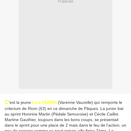
Publicité
C
'est la jeune
Lisa FABIEN
(Varenne Vauzelle) qui remporte le
criterium de Riom (63) en ce dimanche de Pâques. La junior bat
au sprint Honirine Martin (Pédale Semuroise) et Cécile Caillot.
Martine Gauthier, toujours dans les bons coups, se présentait
dans le sprint pour une place de 2 mais dans le feu de l'action, un
peu de serrage comme ça peut arriver, elle finira 7ème. La