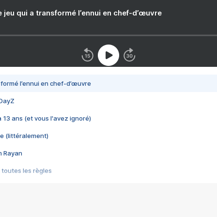
e jeu qui a transformé l’ennui en chef-d’œuvre
nsformé l’ennui en chef-d’œuvre
 DayZ
 a 13 ans (et vous l'avez ignoré)
e (littéralement)
im Rayan
 toutes les règles
s les jeux vidéo
us choquant de Rockstar ? - Le scandale BULLY