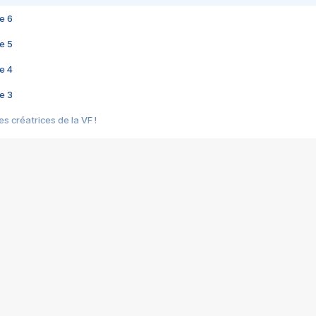
e 6
e 5
e 4
e 3
s créatrices de la VF !
e 2
e 1
e Mektoub My Love arrive enfin ! Rencontre avec Shaïn Boumedine et Sal
i : après Toni en famille
elle réalise le bouleversant Dites lui que je l'aime
ais ! Rencontre autour de Vie privée de Rebecca Zlotowski
 de Marguerite, Grave... Rencontre avec Ella Rumpf