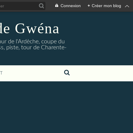
Connexion
+
Créer mon blog
 de Gwéna
our de l'Ardèche, coupe du
, piste, tour de Charente-
T