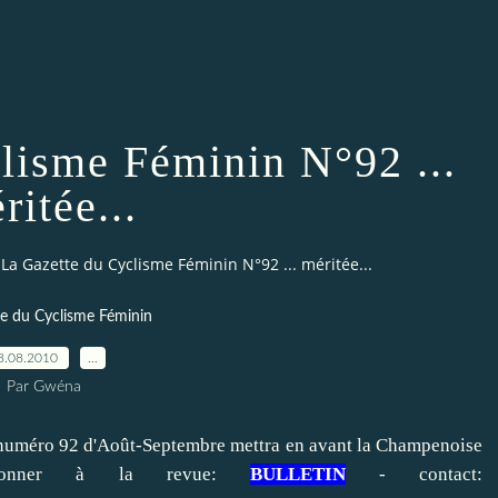
lisme Féminin N°92 ...
ritée...
La Gazette du Cyclisme Féminin N°92 ... méritée...
e du Cyclisme Féminin
8.08.2010
…
Par Gwéna
numéro 92 d'Août-Septembre mettra en avant la Champenoise
'abonner à la revue:
B
ULL
ETIN
- contact: