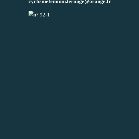
cyclismefeminin.lerouge@orange.fr