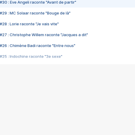
#30 : Eve Angeli raconte "Avant de partir"
#29 : MC Solaar raconte "Bouge de là"
28 : Lorie raconte "Je vais vite"
#27 : Christophe Willem raconte "Jacques a dit"
#26 : Chimène Badi raconte "Entre nous"
#25 : Indochine raconte "3e sexe"
#24 : Zaho raconte "C'est chelou"
#23 : Patrick Bruel raconte "Au café des délices"
#22 : Kyo raconte "Le chemin"
#21 : Nolwenn Leroy raconte "Cassé"
#20 : Patrick Hernandez raconte "Born to be alive"
#19 : Lorie raconte "Près de moi"
#18 : Michael Jones raconte "A nos actes manqués" (avec Jean-Jacque