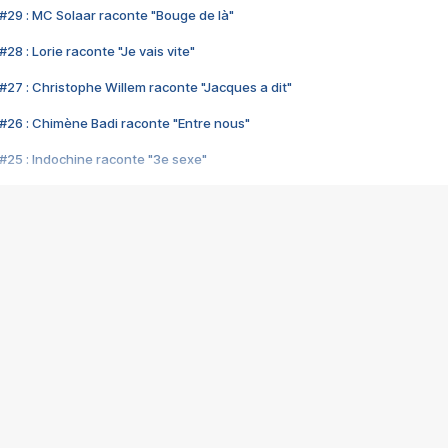
#29 : MC Solaar raconte "Bouge de là"
28 : Lorie raconte "Je vais vite"
#27 : Christophe Willem raconte "Jacques a dit"
#26 : Chimène Badi raconte "Entre nous"
#25 : Indochine raconte "3e sexe"
#24 : Zaho raconte "C'est chelou"
#23 : Patrick Bruel raconte "Au café des délices"
#22 : Kyo raconte "Le chemin"
#21 : Nolwenn Leroy raconte "Cassé"
#20 : Patrick Hernandez raconte "Born to be alive"
#19 : Lorie raconte "Près de moi"
#18 : Michael Jones raconte "A nos actes manqués" (avec Jean-Jacque
#17 : Khaled raconte "Aïcha"