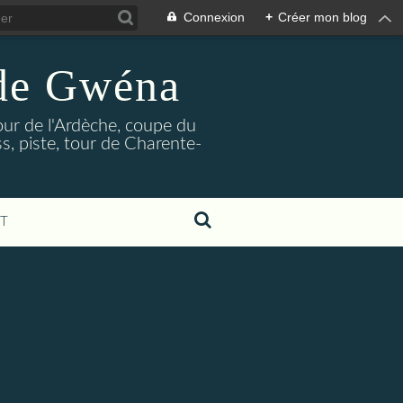
Connexion
+
Créer mon blog
 de Gwéna
our de l'Ardèche, coupe du
, piste, tour de Charente-
T