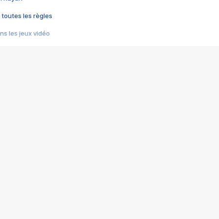
 toutes les règles
s les jeux vidéo
us choquant de Rockstar ? - Le scandale BULLY
e plus moche de Steam
du RÊVE tourne au CAUCHEMAR
pendant 8 heures
it… à tort
umiliés par un jeu vidéo
ire - Final Fantasy 8
ti un empire - Age of Empires
story DOFUS
tard, il crée l'un des pires jeux de tous les temps, MindsEye.