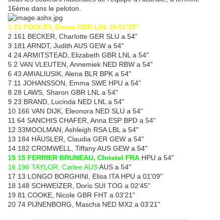
16ème dans le peloton.
1 21 POOLEY, Emma GBR LNL 2h51'35"
2 161 BECKER, Charlotte GER SLU a 54"
3 181 ARNDT, Judith AUS GEW a 54"
4 24 ARMITSTEAD, Elizabeth GBR LNL a 54"
5 2 VAN VLEUTEN, Annemiek NED RBW a 54"
6 43 AMIALIUSIK, Alena BLR BPK a 54"
7 11 JOHANSSON, Emma SWE HPU a 54"
8 28 LAWS, Sharon GBR LNL a 54"
9 23 BRAND, Lucinda NED LNL a 54"
10 166 VAN DIJK, Eleonora NED SLU a 54"
11 64 SANCHIS CHAFER, Anna ESP BPD a 54"
12 33MOOLMAN, Ashleigh RSA LBL a 54"
13 184 HÄUSLER, Claudia GER GEW a 54"
14 182 CROMWELL, Tiffany AUS GEW a 54"
15 15 FERRIER BRUNEAU, Christel FRA
HPU a 54"
16 196 TAYLOR, Carlee AUS
AUS a 54"
17 13 LONGO BORGHINI, Elisa ITA HPU a 01'09"
18 148 SCHWEIZER, Doris SUI TOG a 02'45"
19 81 COOKE, Nicole GBR FHT a 03'21"
20 74 PIJNENBORG, Mascha NED MX2 a 03'21"