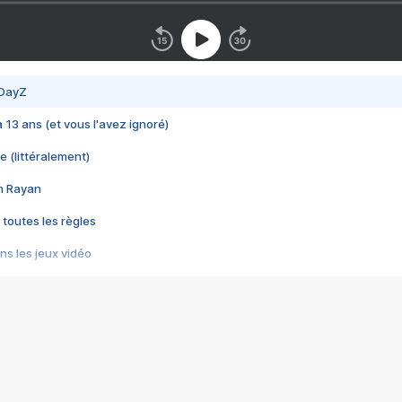
 DayZ
 a 13 ans (et vous l'avez ignoré)
e (littéralement)
im Rayan
 toutes les règles
s les jeux vidéo
us choquant de Rockstar ? - Le scandale BULLY
e plus moche de Steam
du RÊVE tourne au CAUCHEMAR
pendant 8 heures