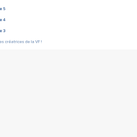
e 5
e 4
e 3
s créatrices de la VF !
e 2
e 1
e Mektoub My Love arrive enfin ! Rencontre avec Shaïn Boumedine et Sal
i : après Toni en famille
elle réalise le bouleversant Dites lui que je l'aime
ais ! Rencontre autour de Vie privée de Rebecca Zlotowski
 de Marguerite, Grave... Rencontre avec Ella Rumpf
 Les Rêveurs, un film intime sur la santé mentale