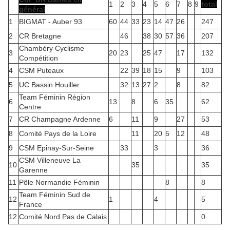
1
2
3
4
5
6
7
8
9
total
général
1
BIGMAT - Auber 93
60
44
33
23
14
47
26
247
2
CR Bretagne
46
38
30
57
36
207
Chambéry Cyclisme
3
20
23
25
47
17
132
Compétition
4
CSM Puteaux
22
39
18
15
9
103
5
UC Bassin Houiller
32
13
27
2
8
82
Team Féminin Région
6
13
8
6
35
62
Centre
7
CR Champagne Ardenne
6
11
9
27
53
8
Comité Pays de la Loire
11
20
5
12
48
9
CSM Epinay-Sur-Seine
33
3
36
CSM Villeneuve La
10
35
35
Garenne
11
Pôle Normandie Féminin
8
8
Team Féminin Sud de
12
1
4
5
France
12
Comité Nord Pas de Calais
0