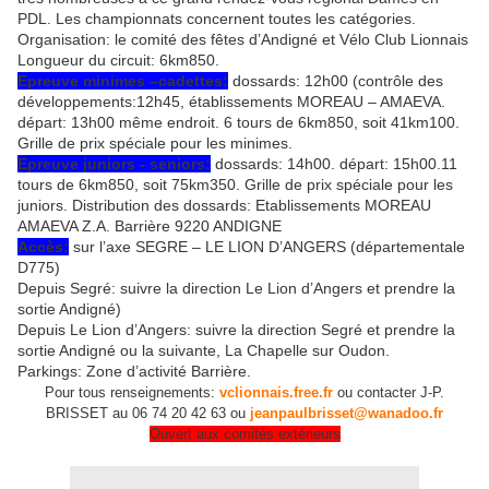
PDL. Les championnats concernent toutes les catégories.
Organisation: le comité des fêtes d’Andigné et Vélo Club Lionnais
Longueur du circuit: 6km850.
Epreuve minimes –cadettes:
dossards: 12h00 (contrôle des
développements:12h45, établissements MOREAU – AMAEVA.
départ: 13h00 même endroit. 6 tours de 6km850, soit 41km100.
Grille de prix spéciale pour les minimes.
Epreuve juniors - seniors:
dossards: 14h00. départ: 15h00.11
tours de 6km850, soit 75km350. Grille de prix spéciale pour les
juniors. Distribution des dossards: Etablissements MOREAU
AMAEVA Z.A. Barrière 9220 ANDIGNE
Accès:
sur l’axe SEGRE – LE LION D’ANGERS (départementale
D775)
Depuis Segré: suivre la direction Le Lion d’Angers et prendre la
sortie Andigné)
Depuis Le Lion d’Angers: suivre la direction Segré et prendre la
sortie Andigné ou la suivante, La Chapelle sur Oudon.
Parkings: Zone d’activité Barrière.
Pour tous renseignements:
vclionnais.free.fr
ou contacter J-P.
BRISSET au 06 74 20 42 63 ou
jeanpaulbrisset@wanadoo.fr
Ouvert aux comités extérieurs