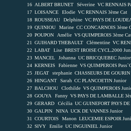
16 ALBERT BRUNET Séverine VC RENNAIS Pa
17 LOISANCE Elodie VC RENNAIS 3ème Cat
18 ROUSSEAU Delphine VC PAYS DE LOUDEA
19 QUINIOU Marine CC CONCARNOIS 3ème C
20 POUPON Amélie VS QUIMPEROIS 3ème Ca
21 GUIHARD THEBAULT Clémentine VC RENN
22 LABAT Lise BREST IROISE CYCL.2000 Jun
23 MANCEL Johanna UC BRICQUEBEC Junior
24 KERNEIS Fabienne VS QUIMPEROIS Pass`
25 JEGAT stephanie CHASSEURS DE GOURIN 
26 HINGANT Sarah CC PLANCOETIN Junior
27 BALCHOU Clothilde VS QUIMPEROIS Juni
28 GOUYA Fanny VS PAYS DE LAMBALLE 3èm
29 GERARD Cécilia UC GUINEFORT PAYS DE 
30 GALPIN NINA UCK DE VANNES Junior
31 COURTOIS Manon LEUCEMIE ESPOIR Juni
32 SIVY Emilie UC INGUINIEL Junior