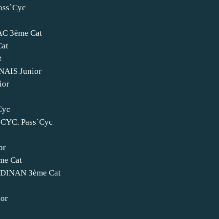
ss`Cyc
C 3ème Cat
at
t
AIS Junior
ior
Cyc
CYC. Pass`Cyc
or
e Cat
DINAN 3ème Cat
or