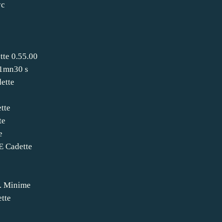
yc
e 0.55.00
1mn30 s
ette
tte
te
e
 Cadette
 Minime
tte