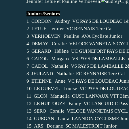
Jennifer Letué et Pauline Verhoeven.
Juniors/Seniors
1 CORDON Audrey VC PAYS DE LOUDEAC 1èr
2 LETUE Jénifer VC RENNAIS 1ère Cat
3 VERHOEVEN Pauline AVA Cycliste Junior
4 DEMAY Coralie VELOCE VANNETAIS CYCL. 
5 GERARD Hélène UC GUINEFORT PAYS DE D
6 CADOL Margaux VS PAYS DE LAMBALLE Ju
7 CADOL Nathalie VS PAYS DE LAMBALLE 2è
8 JEULAND Nathalie EC RENNAISE 1ère Cat
9 ETIENNE Anne VC PAYS DE LOUDEAC Juni
10 LE GUEVEL Louise VC PAYS DE LOUDEAC 
11 GLON Manuella OUST LANVAUX VTT 3ème
12 LE HUITOUZE Fanny VC LANGUIDIC Pass
13 SERO Coralie VELOCE VANNETAIS CYCL. 
14 GUEGAN Laura LANNION CYCLISME Juni
15 ARS Doriane SC MALESTROIT Junior