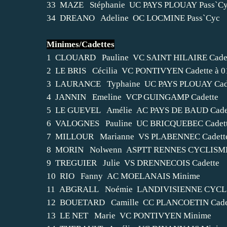
33 MAZE Stéphanie UC PAYS PLOUAY Pass`C
34 DREANO Adeline OC LOCMINE Pass`Cyc
Minimes/Cadettes
1 CLOUARD Pauline VC SAINT HILAIRE Cadett
2 LE BRIS Cécilia VC PONTIVYEN Cadette à 0
3 LAURANCE Typhaine UC PAYS PLOUAY Cad
4 JANNIN Emeline VCP GUINGAMP Cadette
5 LE GUEVEL Amélie AC PAYS DE BAUD Cade
6 VALOGNES Pauline UC BRICQUEBEC Cadet
7 MILLOUR Marianne VS PLABENNEC Cadett
8 MORIN Nolwenn ASPTT RENNES CYCLISME
9 TREGUIER Julie VS DRENNECOIS Cadette
10 RIO Fanny AC MOELANAIS Minime
11 ABGRALL Noémie LANDIVISIENNE CYCL.
12 BOUETARD Camille CC PLANCOETIN Cade
13 LE NET Marie VC PONTIVYEN Minime