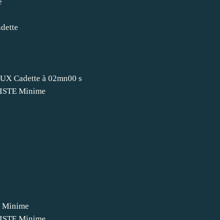
e
dette
 Cadette à 02mn00 s
ISTE Minime
e
 Minime
ISTE Minime