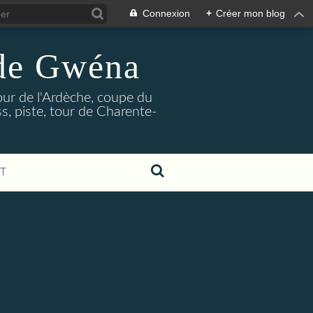
Connexion
+
Créer mon blog
 de Gwéna
our de l'Ardèche, coupe du
, piste, tour de Charente-
T