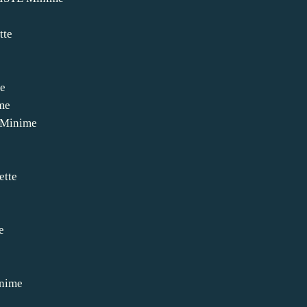
tte
me
ime
 Minime
e
ette
e
e
nime