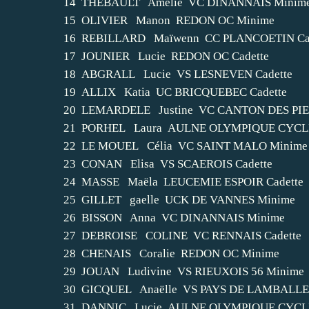
14 THEBAULT Amélie VC DINANNAIS Minim
15 OLIVIER Manon REDON OC Minime
16 REBILLARD Maïwenn CC PLANCOETIN Ca
17 JOUNIER Lucie REDON OC Cadette
18 ABGRALL Lucie VS LESNEVEN Cadette
19 ALLIX Katia UC BRICQUEBEC Cadette
20 LEMARDELE Justine VC CANTON DES PIEUX
21 PORHEL Laura AULNE OLYMPIQUE CYCL
22 LE MOUEL Célia VC SAINT MALO Minim
23 CONAN Elisa VS SCAEROIS Cadette
24 MASSE Maëla LEUCEMIE ESPOIR Cadette
25 GILLET gaelle UCK DE VANNES Minime
26 BISSON Anna VC DINANNAIS Minime
27 DEBROISE COLINE VC RENNAIS Cadette
28 CHENAIS Coralie REDON OC Minime
29 JOUAN Ludivine VS RIEUXOIS 56 Minime
30 GICQUEL Anaëlle VS PAYS DE LAMBALLE
31 DANNIC Lucie AULNE OLYMPIQUE CYCL