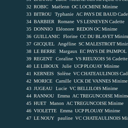
32 ROBIC Maëlenn OC LOCMINE Minime
33 BITROU Typhanie AC PAYS DE BAUD Cade
34 BARBIER Romane VS LESNEVEN Cadette
35 DONNIO Eléonore REDON OC Minime
36 GUILLANIC Florine CC DU BLAVET Mini
37 GICQUEL Angéline SC MALESTROIT Min
38 LE BERRE Margaux EC PAYS DE PAIMPOL
39 REGENT Coraline VS RIEUXOIS 56 Cadett
40 LE LIBOUX Julie UCP PLOUAY Minime
41 KERNEIS Solène VC CHATEAULINOIS Cad
42 MORICE Camille UCK DE VANNES Minim
43 JUGEAU Lucie VC BELLILOIS Minime
44 RANNOU Emma AC TREGUNCOISE Minim
45 HUET Manon AC TREGUNCOISE Minime
46 VIOLETTE Emma UCP PLOUAY Minime
47 LE NOUY pauline VC CHATEAULINOIS Mi