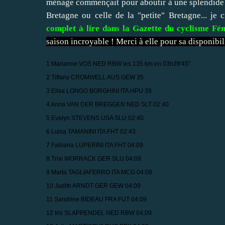
ménage commençait pour aboutir à une splendide v
Bretagne ou celle de la "petite" Bretagne... je 
complet à lire dans la Gazette du cyclisme Fé
saison incroyable ! Merci à elle pour sa disponibili
1 Marianne VOS NED RBW les 135 km en 03h39'45''
2 Tiffany CROMWELL AUS GEW 35
3 Elisa LONGO BORGHINI ITA HPU 39
4 Anna VAN DER BREGGEN NED SLT 02:40
5 Evelyn STEVENS USA SLU 02:40
6 Luisa TAMANINI ITA FHT 02:43
7 Fabiana LUPERINI ITA FHT 04:09
8 Trixi WORRACK GER SLU 04:09
9 Marta TAGLIAFERRO ITA MCG 04:09
10 Judith ARNDT GER GEW 04:09
11 Sandrine BIDEAU FRA FUT 04:09
12 Iris SLAPPENDEL NED RBW 04:09