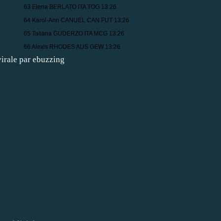
63 Elena BERLATO ITA TOG 13:26
64 Karol-Ann CANUEL CAN FUT 13:26
65 Tatiana GUDERZO ITA MCG 13:26
66 Alexis RHODES AUS GEW 13:26
irale par ebuzzing