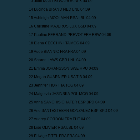
13 Julia MARTISOVA RUS BPK 04:09
14 Lucinda BRAND NED LNL 04:09
15 Ashleigh MOOLMAN RSA LBL 04:09
16 Christine MAJERUS LUX GSD 04:09
17 Pauline FERRAND PREVOT FRA RBW 04:09
18 Elena CECCHINI ITA MCG 04:09
19 Aude BIANNIC FRA FRA 04:09
20 Sharon LAWS GBR LNL 04:09
21 Emma JOHANSSON SWE HPU 04:09
22 Megan GUARNIER USA TIB 04:09
23 Jennifer FIORI ITA TOG 04:09
24 Malgorzta JASINSKA POL MCG 04:09
25 Anna SANCHIS CHAFER ESP BPD 04:09
26 Ane SANTESTEBAN GONZALEZ ESP BPD 04:09
27 Audrey CORDON FRA FUT 04:09
28 Lise OLIVIER RSA LBL 04:09
29 Edwige PITEL FRA FRA 04:09