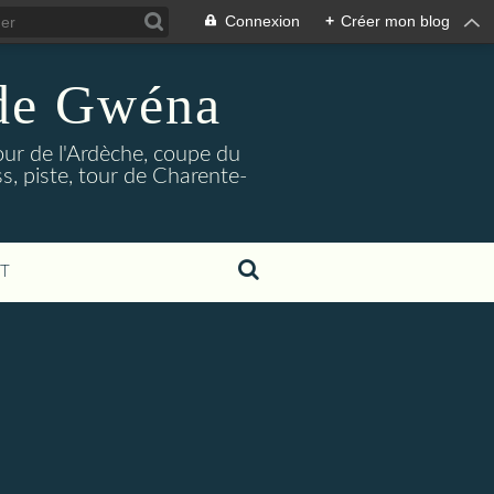
Connexion
+
Créer mon blog
 de Gwéna
our de l'Ardèche, coupe du
, piste, tour de Charente-
T