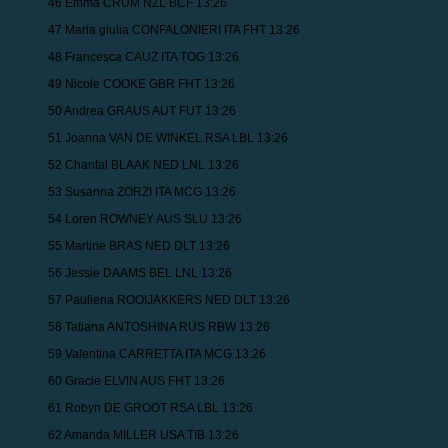
46 Emma CRUM NZL BCF 13:26
47 Maria giulia CONFALONIERI ITA FHT 13:26
48 Francesca CAUZ ITA TOG 13:26
49 Nicole COOKE GBR FHT 13:26
50 Andrea GRAUS AUT FUT 13:26
51 Joanna VAN DE WINKEL RSA LBL 13:26
52 Chantal BLAAK NED LNL 13:26
53 Susanna ZORZI ITA MCG 13:26
54 Loren ROWNEY AUS SLU 13:26
55 Martine BRAS NED DLT 13:26
56 Jessie DAAMS BEL LNL 13:26
57 Pauliena ROOIJAKKERS NED DLT 13:26
58 Tatiana ANTOSHINA RUS RBW 13:26
59 Valentina CARRETTA ITA MCG 13:26
60 Gracie ELVIN AUS FHT 13:26
61 Robyn DE GROOT RSA LBL 13:26
62 Amanda MILLER USA TIB 13:26