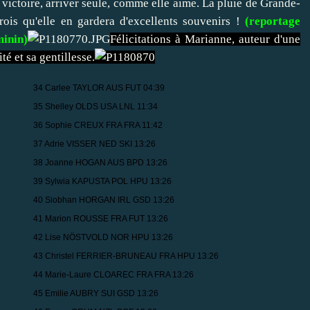
ictoire, arriver seule, comme elle aime. La pluie de Grande-
crois qu'elle en gardera d'excellents souvenirs !
(reportage
minin)
Félicitations à Marianne, auteur d'une
té et sa gentillesse.
34 Carlee TAYLOR AUS FUT 04:39
35 Shelley OLDS USA LNL 11:34
36 Sophie CREUX FRA FRA 11:42
37 Adrie VISSER NED SKI 13:26
38 Joanne HOGAN AUS BPD 13:26
39 Sylwia KAPUSTA POL HPU 13:26
40 Siobhan HORGAN IRL GSD 13:26
41 Marion ROUSSE FRA FUT 13:26
42 Lise NÖSTVOLD NOR HPU 13:26
43 Christel FERRIER-BRUNEAU FRA HPU 13:26
44 Marie-Laure CLOAREC FRA FRA 13:26
45 Emilie AUBRY SUI GSD 13:26