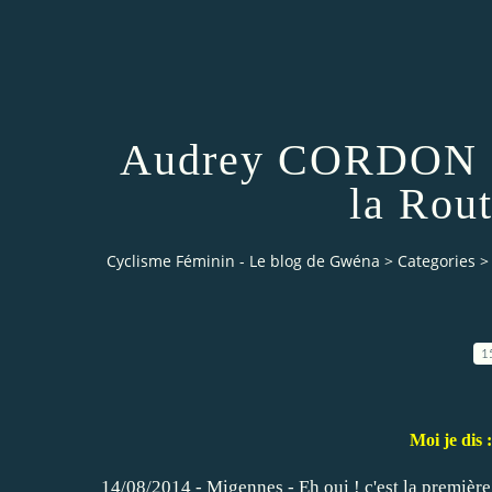
Audrey CORDON ga
la Rou
Cyclisme Féminin - Le blog de Gwéna
>
Categories
>
1
Moi je di
14/08/2014 - Migennes - Eh oui ! c'est la première