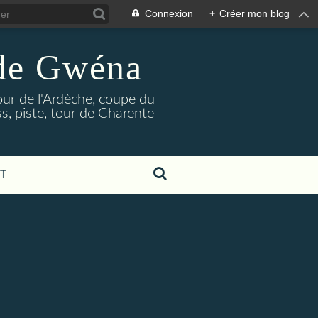
Connexion
+
Créer mon blog
 de Gwéna
our de l'Ardèche, coupe du
, piste, tour de Charente-
T