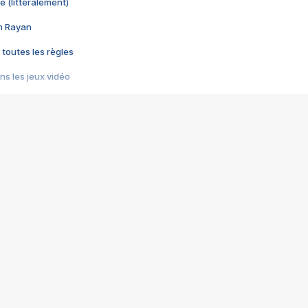
e (littéralement)
im Rayan
 toutes les règles
s les jeux vidéo
us choquant de Rockstar ? - Le scandale BULLY
e plus moche de Steam
du RÊVE tourne au CAUCHEMAR
pendant 8 heures
it… à tort
umiliés par un jeu vidéo
ire - Final Fantasy 8
ti un empire - Age of Empires
story DOFUS