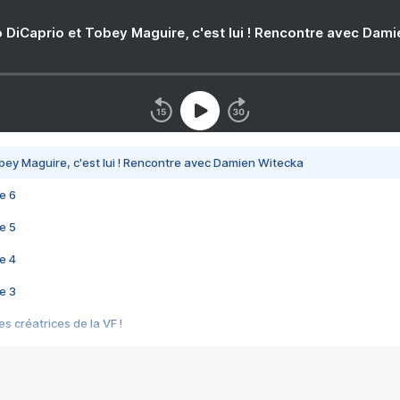
 DiCaprio et Tobey Maguire, c'est lui ! Rencontre avec Dam
bey Maguire, c'est lui ! Rencontre avec Damien Witecka
e 6
e 5
e 4
e 3
s créatrices de la VF !
e 2
e 1