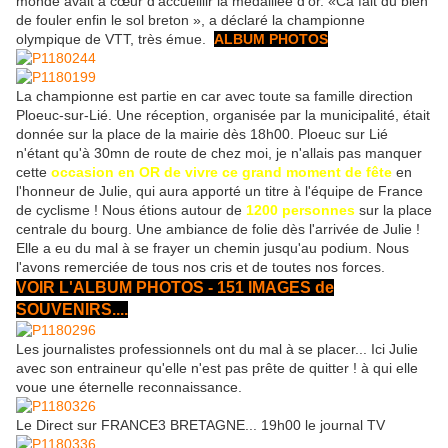
monde avait à cœur d’accueillir la médaillée d’or. «Ca fait du bien
de fouler enfin le sol breton », a déclaré la championne
olympique de VTT, très émue.
ALBUM PHOTOS
La championne est partie en car avec toute sa famille direction
Ploeuc-sur-Lié. Une réception, organisée par la municipalité, était
donnée sur la place de la mairie dès 18h00. Ploeuc sur Lié
n'étant qu'à 30mn de route de chez moi, je n'allais pas manquer
cette
occasion en OR de vivre ce grand moment de fête
en
l'honneur de Julie, qui aura apporté un titre à l'équipe de France
de cyclisme ! Nous étions autour de
1200 personnes
sur la place
centrale du bourg. Une ambiance de folie dès l'arrivée de Julie !
Elle a eu du mal à se frayer un chemin jusqu'au podium. Nous
l'avons remerciée de tous nos cris et de toutes nos forces.
VOIR L'ALBUM PHOTOS - 151 IMAGES de
SOUVENIRS....
Les journalistes professionnels ont du mal à se placer... Ici Julie
avec son entraineur qu'elle n'est pas prête de quitter ! à qui elle
voue une éternelle reconnaissance.
Le Direct sur FRANCE3 BRETAGNE... 19h00 le journal TV