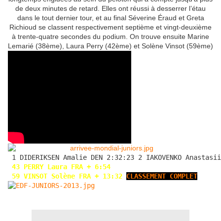
de deux minutes de retard. Elles ont réussi à desserrer l’étau
dans le tout dernier tour, et au final Séverine Éraud et Greta
Richioud se classent respectivement septième et vingt-deuxième
à trente-quatre secondes du podium. On trouve ensuite Marine
Lemarié (38ème), Laura Perry (42ème) et Solène Vinsot (59ème)
 1 DIDERIKSEN Amalie DEN 2:32:23 2 IAKOVENKO Anastasii
43 PERRY Laura FRA + 6:54
59 VINSOT Solène FRA + 13:32 
CLASSEMENT COMPLET