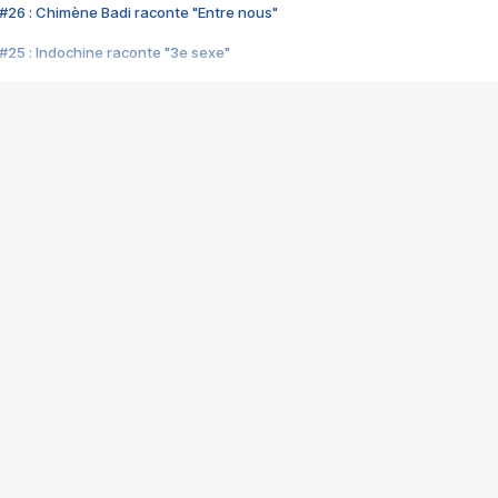
#26 : Chimène Badi raconte "Entre nous"
#25 : Indochine raconte "3e sexe"
#24 : Zaho raconte "C'est chelou"
#23 : Patrick Bruel raconte "Au café des délices"
#22 : Kyo raconte "Le chemin"
#21 : Nolwenn Leroy raconte "Cassé"
#20 : Patrick Hernandez raconte "Born to be alive"
#19 : Lorie raconte "Près de moi"
#18 : Michael Jones raconte "A nos actes manqués" (avec Jean-Jacque
#17 : Khaled raconte "Aïcha"
#16 : Corneille raconte "Parce qu'on vient de loin"
#15 : Indochine raconte "L'aventurier"
14 : Lorie raconte "Sur un air latino"