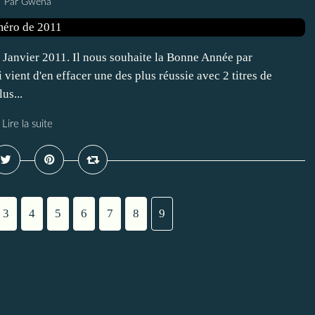
Par Gwéna
anvier 2011. Il nous souhaite la Bonne Année par
ent d'en effacer une des plus réussie avec 2 titres de
us...
Lire la suite
3
4
5
6
7
8
9