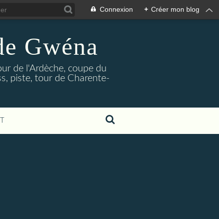
Connexion
+
Créer mon blog
 de Gwéna
our de l'Ardèche, coupe du
, piste, tour de Charente-
T