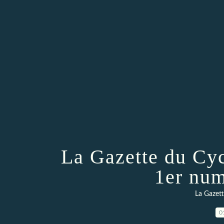
La Gazette du Cy
1er num
La Gazett
0