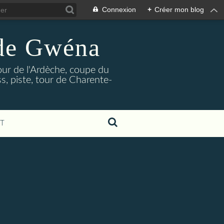
Connexion
+
Créer mon blog
 de Gwéna
our de l'Ardèche, coupe du
, piste, tour de Charente-
T