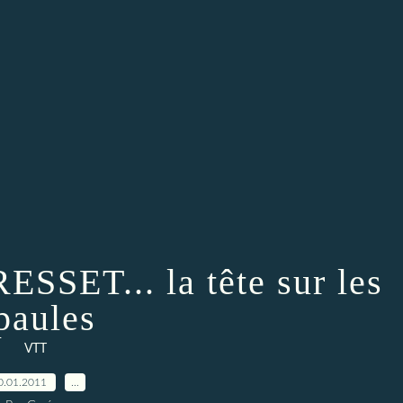
ESSET... la tête sur les
paules
VTT
0.01.2011
…