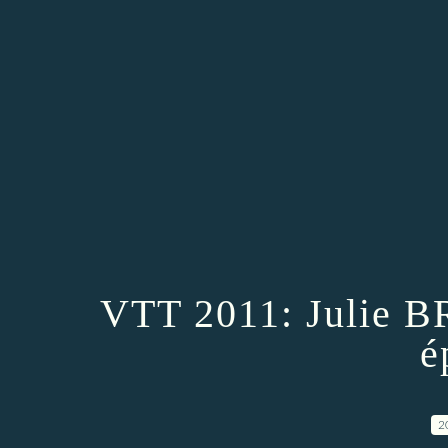
VTT 2011: Julie BR
é
2