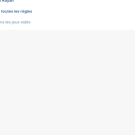
im Rayan
 toutes les règles
s les jeux vidéo
us choquant de Rockstar ? - Le scandale BULLY
e plus moche de Steam
du RÊVE tourne au CAUCHEMAR
pendant 8 heures
it… à tort
umiliés par un jeu vidéo
ire - Final Fantasy 8
ti un empire - Age of Empires
story DOFUS
tard, il crée l'un des pires jeux de tous les temps, MindsEye.